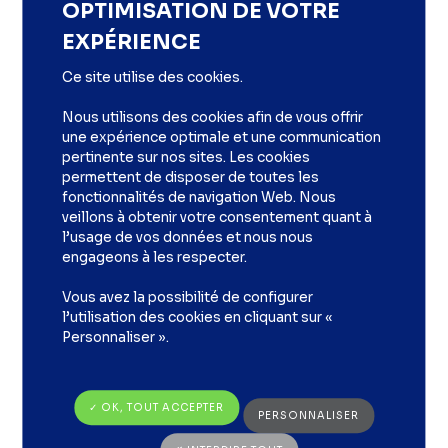
OPTIMISATION DE VOTRE
Renforcer son impact auprès des plus
EXPÉRIENCE
sceptiques en travaillant sa pédagogie.
Favoriser la proactivité des équipes dans une
Ce site utilise des cookies.
logique d’amélioration continue.
Nous utilisons des cookies afin de vous offrir
une expérience optimale et une communication
pertinente sur nos sites. Les cookies
permettent de disposer de toutes les
fonctionnalités de navigation Web. Nous
veillons à obtenir votre consentement quant à
l’usage de vos données et nous nous
A l’issue de 2 jours de
engageons à les respecter.
formation renforcement
Vous avez la possibilité de configurer
l’utilisation des cookies en cliquant sur «
managérial, le stagiaire
Personnaliser ».
sera capable de
✓ OK, TOUT ACCEPTER
PERSONNALISER
Piloter les relations
1