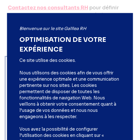
Contactez nos consultants RH
pour définir
ensemble la solution la plus adaptée à vos
besoins.
Bienvenue sur le site Galilea RH
OPTIMISATION DE VOTRE
EXPÉRIENCE
Formations sur-mesure pour
Ce site utilise des cookies.
développer les compétences de
vos équipes
Nous utilisons des cookies afin de vous offrir
VOIR
une expérience optimale et une communication
pertinente sur nos sites. Les cookies
permettent de disposer de toutes les
Formation “Prévenir et gérer les risques
fonctionnalités de navigation Web. Nous
psychosociaux (RPS)”
veillons à obtenir votre consentement quant à
2 jours
l’usage de vos données et nous nous
engageons à les respecter.
VOIR
Formation “Écologie de soi, santé du
Vous avez la possibilité de configurer
manager et du dirigeant”
l’utilisation des cookies en cliquant sur «